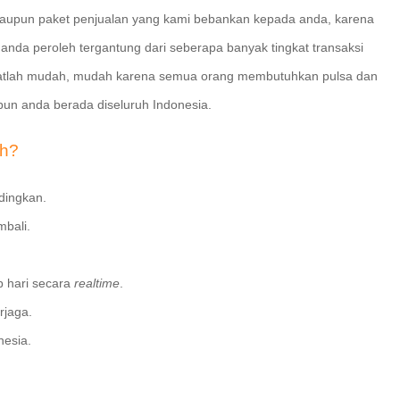
u, maupun paket penjualan yang kami bebankan kepada anda, karena
g anda peroleh tergantung dari seberapa banyak tingkat transaksi
gatlah mudah, mudah karena semua orang membutuhkan pulsa dan
un anda berada diseluruh Indonesia.
ah?
dingkan.
mbali.
p hari secara
realtime
.
rjaga.
nesia.