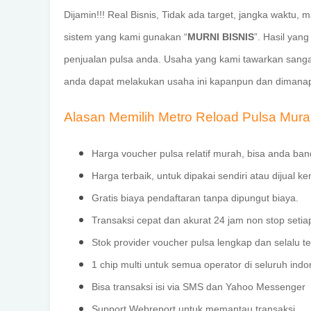
Dijamin!!! Real Bisnis, Tidak ada target, jangka wakt
sistem yang kami gunakan “
MURNI BISNIS
”. Hasil yan
penjualan pulsa anda. Usaha yang kami tawarkan san
anda dapat melakukan usaha ini kapanpun dan dimanap
Alasan Memilih Metro Reload Pulsa Mur
Harga voucher pulsa relatif murah, bisa anda ban
Harga terbaik, untuk dipakai sendiri atau dijual ke
Gratis biaya pendaftaran tanpa dipungut biaya.
Transaksi cepat dan akurat 24 jam non stop setia
Stok provider voucher pulsa lengkap dan selalu te
1 chip multi untuk semua operator di seluruh indo
Bisa transaksi isi via SMS dan Yahoo Messenger
Support Webreport untuk memantau transaksi