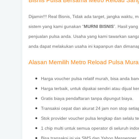
Bisnis Pulsa Bersama Metro Reload San
Dijamin!!! Real Bisnis, Tidak ada target, jangka wakt
sistem yang kami gunakan “
MURNI BISNIS
”. Hasil yan
penjualan pulsa anda. Usaha yang kami tawarkan san
anda dapat melakukan usaha ini kapanpun dan dimanap
Alasan Memilih Metro Reload Pulsa Mur
Harga voucher pulsa relatif murah, bisa anda ban
Harga terbaik, untuk dipakai sendiri atau dijual ke
Gratis biaya pendaftaran tanpa dipungut biaya.
Transaksi cepat dan akurat 24 jam non stop setia
Stok provider voucher pulsa lengkap dan selalu te
1 chip multi untuk semua operator di seluruh indo
Bisa transaksi isi via SMS dan Yahoo Messenger