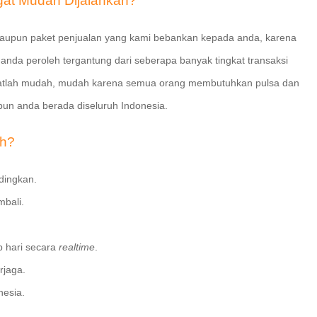
gat Mudah Dijalankan?
u, maupun paket penjualan yang kami bebankan kepada anda, karena
g anda peroleh tergantung dari seberapa banyak tingkat transaksi
gatlah mudah, mudah karena semua orang membutuhkan pulsa dan
un anda berada diseluruh Indonesia.
ah?
dingkan.
mbali.
p hari secara
realtime
.
rjaga.
nesia.