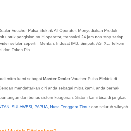
 Dealer Voucher Pulsa Elektrik All Operator. Menyediakan Produk
 untuk pengisian multi operator, transaksi 24 jam non stop setiap
ider seluler seperti : Mentari, Indosat IM3, Simpati, AS, XL, Telkom
pi dan Token Pln.
adi mitra kami sebagai
Master Dealer
Voucher Pulsa Elektrik di
engan mendaftarkan diri anda sebagai mitra kami, anda berhak
euntungan dari bonus sistem keagenan. Sistem kami bisa di jangkau
NTAN
,
SULAWESI
,
PAPUA
,
Nusa Tenggara Timur
dan seluruh wilayah