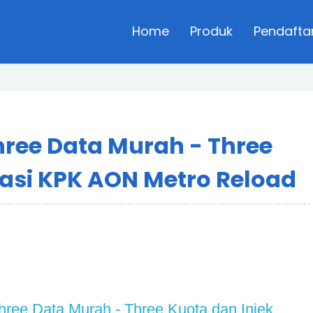
Home
Produk
Pendafta
hree Data Murah - Three
vasi KPK AON Metro Reload
hree Data Murah - Three Kuota dan Injek