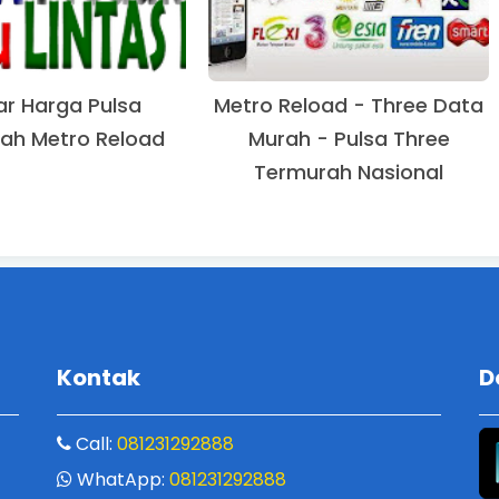
ar Harga Pulsa
Metro Reload - Three Data
ah Metro Reload
Murah - Pulsa Three
Termurah Nasional
Kontak
D
Call:
081231292888
WhatApp:
081231292888