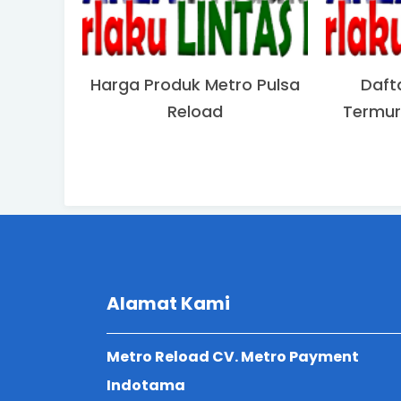
Harga Produk Metro Pulsa
Daft
Reload
Termur
Alamat Kami
Metro Reload CV. Metro Payment
Indotama