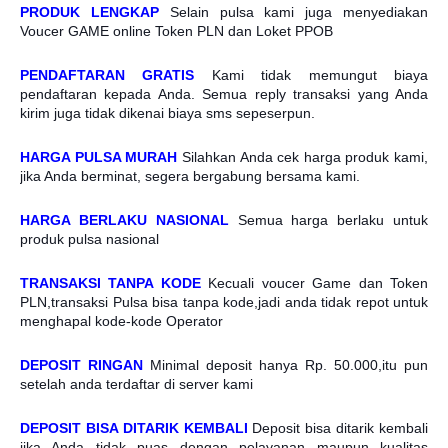
PRODUK LENGKAP
Selain pulsa kami juga menyediakan
Voucer GAME online Token PLN dan Loket PPOB
PENDAFTARAN GRATIS
Kami tidak memungut biaya
pendaftaran kepada Anda. Semua reply transaksi yang Anda
kirim juga tidak dikenai biaya sms sepeserpun.
HARGA PULSA MURAH
Silahkan Anda cek harga produk kami,
jika Anda berminat, segera bergabung bersama kami.
HARGA BERLAKU NASIONAL
Semua harga berlaku untuk
produk pulsa nasional
TRANSAKSI TANPA KODE
Kecuali voucer Game dan Token
PLN,transaksi Pulsa bisa tanpa kode,jadi anda tidak repot untuk
menghapal kode-kode Operator
DEPOSIT RINGAN
Minimal deposit hanya Rp. 50.000,itu pun
setelah anda terdaftar di server kami
DEPOSIT BISA DITARIK KEMBALI
Deposit bisa ditarik kembali
jika Anda tidak puas dengan pelayanan maupun kualitas