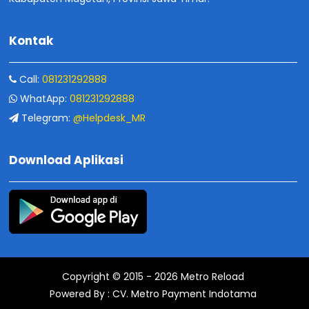
Kontak
Call:
081231292888
WhatApp:
081231292888
Telegram:
@Helpdesk_MR
Download Aplikasi
Copyright © 2015 -
2026
Metro Reload
Powered By :
CV. Metro Payment Indotama