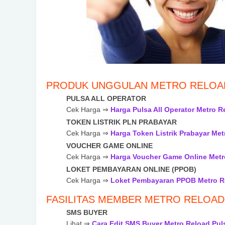
PRODUK UNGGULAN METRO RELOA
PULSA ALL OPERATOR
Cek Harga ⇒
Harga Pulsa All Operator Metro R
TOKEN LISTRIK PLN PRABAYAR
Cek Harga ⇒
Harga Token Listrik Prabayar Met
VOUCHER GAME ONLINE
Cek Harga ⇒
Harga Voucher Game Online Metr
LOKET PEMBAYARAN ONLINE (PPOB)
Cek Harga ⇒
Loket Pembayaran PPOB Metro R
FASILITAS MEMBER METRO RELOAD
SMS BUYER
Lihat ⇒
Cara Edit SMS Buyer Metro Reload Pul