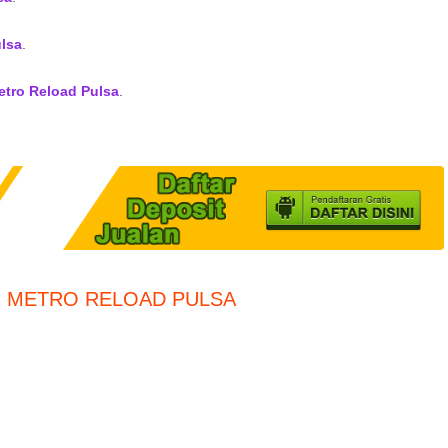
lsa
.
etro Reload Pulsa
.
R METRO RELOAD PULSA